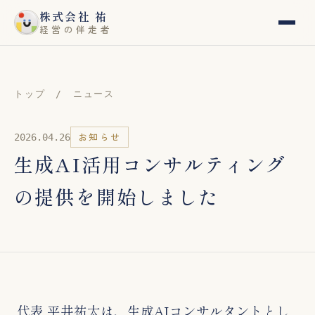
内
株式会社 祐
経営の伴走者
容
を
ス
トップ /
ニュース
キ
ッ
お知らせ
2026.04.26
プ
生成AI活用コンサルティング
の提供を開始しました
代表 平井祐太は、生成AIコンサルタントとし