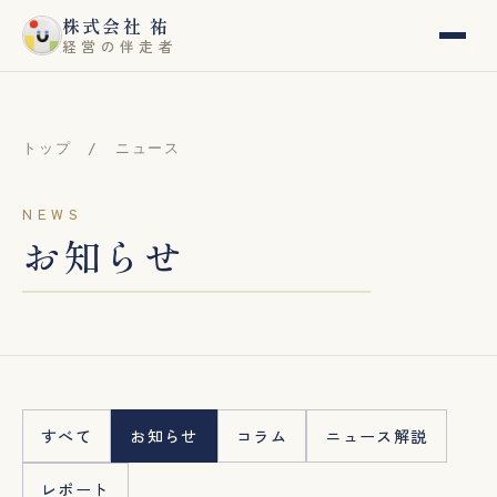
内
株式会社 祐
経営の伴走者
容
を
ス
トップ /
ニュース
キ
ッ
NEWS
お知らせ
プ
すべて
お知らせ
コラム
ニュース解説
レポート